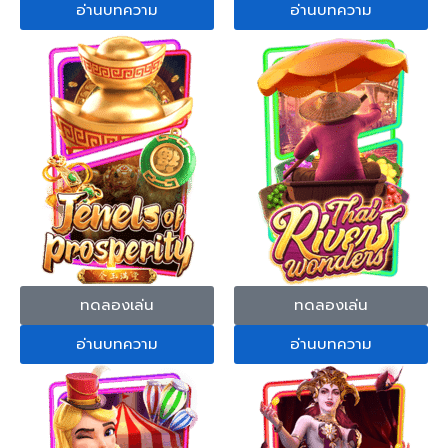
อ่านบทความ
อ่านบทความ
ทดลองเล่น
ทดลองเล่น
อ่านบทความ
อ่านบทความ