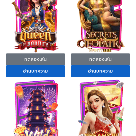
ทดลองเล่น
ทดลองเล่น
อ่านบทความ
อ่านบทความ