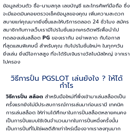
ข้อมูลส่วนตัว ชื่อ-นามสกุล เลขบัญชี และโทรศัพท์มือถือ ซึ่ง
จะมีแอดมินคอยตรวจเช็คข้อมูลของคุณ เพิ่มความสะดวก
สบายแก่คุณมากยิ่งขึ้นและให้บริการตลอด 24 ชั่วโมง สมัคร
สมาชิกกับทางเว็บเรามีโปรโมชั่นแจกเครดิตฟรีเพื่อนำไป
ทดลองเล่นสล็อต
PG
ของเรากัน อย่าพลาด กับโอกาส
ที่สุดแสนพิเศษนี้ สำหรับคุณ กับโปรโมชั่นใหม่ๆ ในทุกๆวัน
ยิ่งเล่น ยิ่งมีโอกาสสูง ที่จะได้รับเงินรางวัลโบนัสใหญ่ จากเรา
ไปครอง
วิธีการปั่น PGSLOT เล่นยังใง ? ให้ได้
กำไร
วิธีการปั่น สล็อต
สำหรับมือใหม่ที่พึ่งเข้ามาเล่นสล็อตเป็น
ครั้งแรกยังไม่มีประสบการณ์การเล่นมาก่อนเรามี เทคนิค
การเล่นสล็อต ให้ท่านได้ศึกษาในการปั่นสล็อตหลายคนคง
เป็นการปั่นแบบใช้เงินจำนวนมากในการปั่นหนึ่งครั้งนั้น
เป็นการปั่นที่ไม่ใช่ผลดีสักเท่าไหร่เนื่องจากเราลงทุนมาก