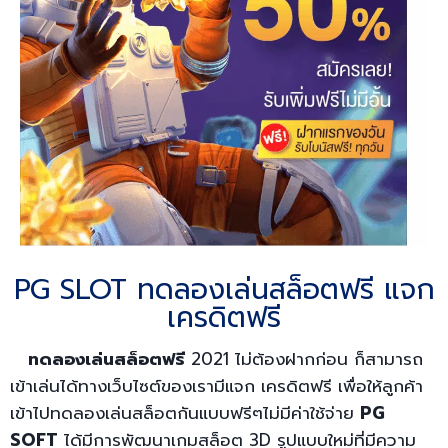
PG SLOT ทดลองเล่นสล็อตฟรี แจก
เครดิตฟรี
ทดลองเล่นสล็อตฟรี
2021 ไม่ต้องฝากก่อน ก็สามารถ
เข้าเล่นได้ทางเว็บไซต์ของเรามีแจก เครดิตฟรี เพื่อให้ลูกค้า
เข้าไปทดลองเล่นสล็อตกันแบบฟรีๆไม่มีค่าใช้จ่าย
PG
SOFT
ได้มีการพัฒนาเกมสล็อต 3D รูปแบบใหม่ที่มีความ