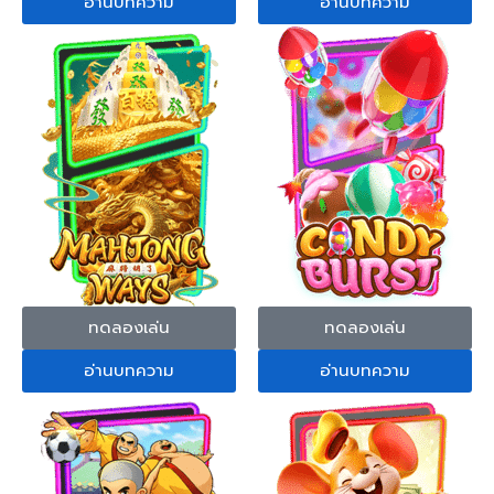
อ่านบทความ
อ่านบทความ
ทดลองเล่น
ทดลองเล่น
อ่านบทความ
อ่านบทความ