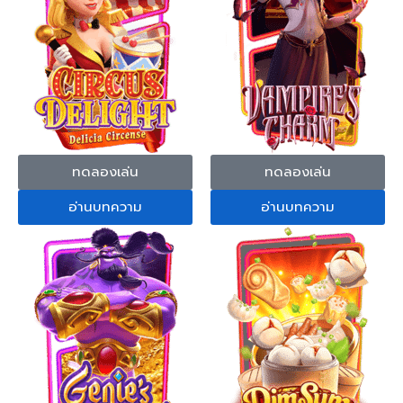
ทดลองเล่น
ทดลองเล่น
อ่านบทความ
อ่านบทความ