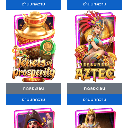
อ่านบทความ
อ่านบทความ
ทดลองเล่น
ทดลองเล่น
อ่านบทความ
อ่านบทความ