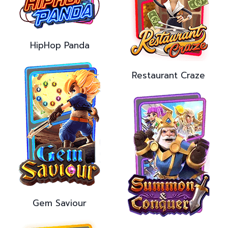
HipHop Panda
Restaurant Craze
Gem Saviour