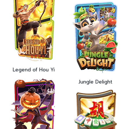
Legend of Hou Yi
Jungle Delight