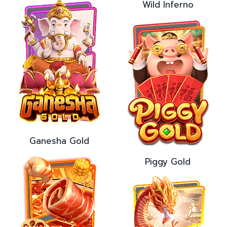
Wild Inferno
Ganesha Gold
Piggy Gold