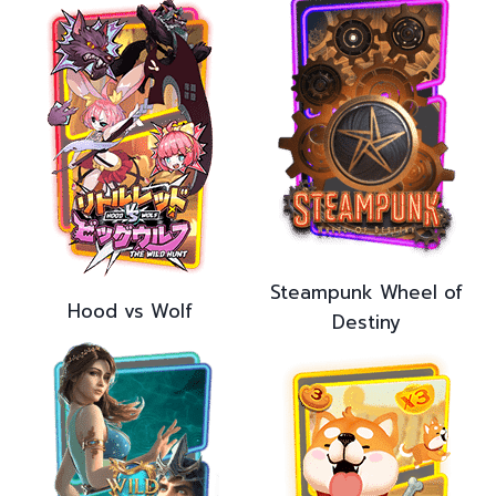
Steampunk Wheel of
Hood vs Wolf
Destiny