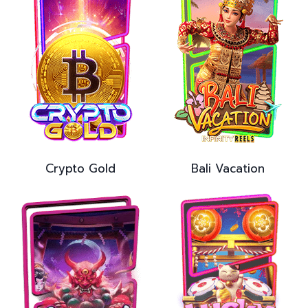
Crypto Gold
Bali Vacation