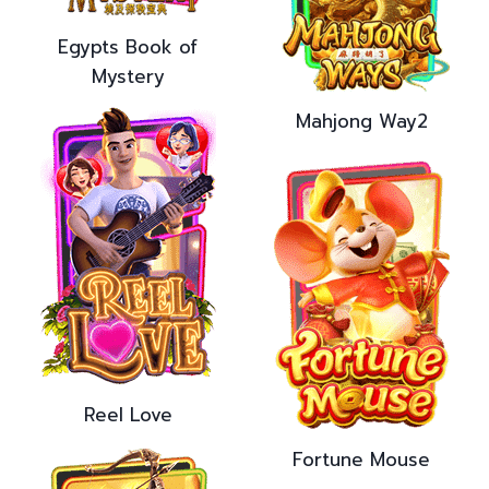
Egypts Book of
Mystery
Mahjong Way2
Reel Love
Fortune Mouse