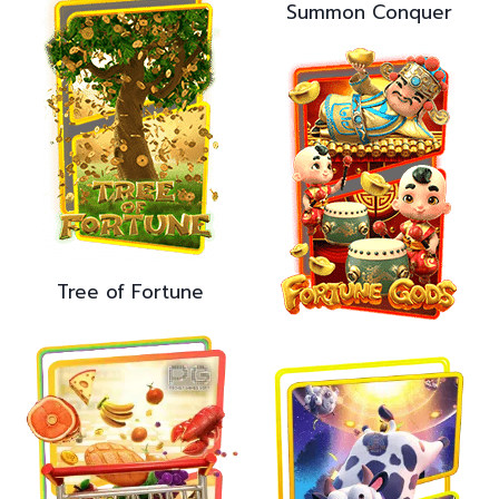
Summon Conquer
Tree of Fortune