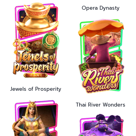
Opera Dynasty
Jewels of Prosperity
Thai River Wonders