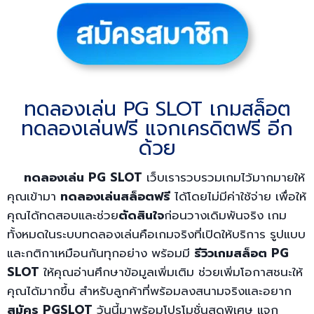
ทดลองเล่น PG SLOT เกมสล็อต
ทดลองเล่นฟรี แจกเครดิตฟรี อีก
ด้วย
ทดลองเล่น PG SLOT
เว็บเรารวบรวมเกมไว้มากมายให้
คุณเข้ามา
ทดลองเล่นสล็อตฟรี
ได้โดยไม่มีค่าใช้จ่าย เพื่อให้
คุณได้ทดสอบและช่วย
ตัดสินใจ
ก่อนวางเดิมพันจริง เกม
ทั้งหมดในระบบทดลองเล่นคือเกมจริงที่เปิดให้บริการ รูปแบบ
และกติกาเหมือนกันทุกอย่าง พร้อมมี
รีวิวเกมสล็อต PG
SLOT
ให้คุณอ่านศึกษาข้อมูลเพิ่มเติม ช่วยเพิ่มโอกาสชนะให้
คุณได้มากขึ้น สำหรับลูกค้าที่พร้อมลงสนามจริงและอยาก
สมัคร PGSLOT
วันนี้มาพร้อมโปรโมชั่นสุดพิเศษ แจก