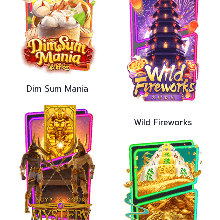
Dim Sum Mania
Wild Fireworks