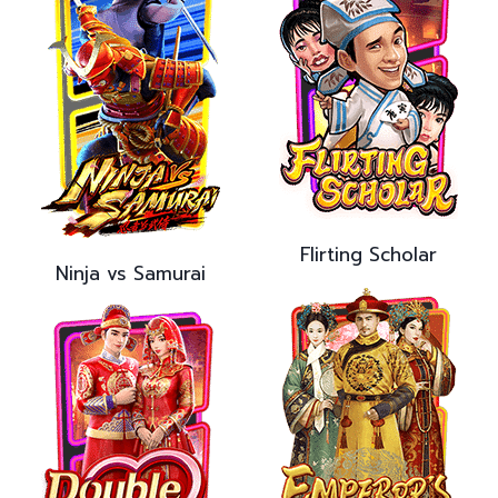
Flirting Scholar
Ninja vs Samurai