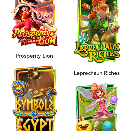
Prosperity Lion
Leprechaun Riches