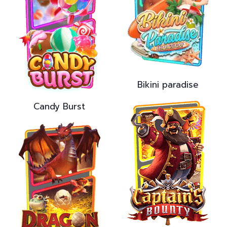
Bikini paradise
Candy Burst